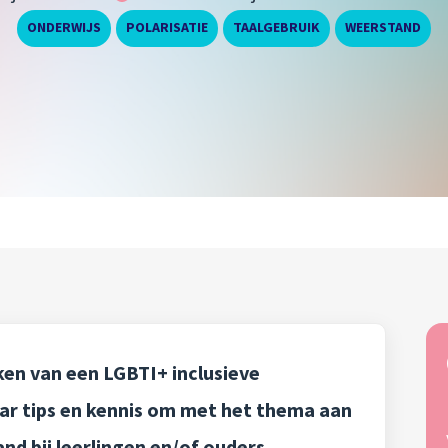
,
,
,
ONDERWIJS
POLARISATIE
TAALGEBRUIK
WEERSTAND
en van een LGBTI+ inclusieve
ar tips en kennis om met het thema aan
nd bij leerlingen en/of ouders.