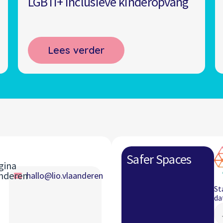
LGBTI+ inclusieve kinderopvang
Lees verder
Safer Spaces
gina
anderen
hallo@lio.vlaanderen
St
da