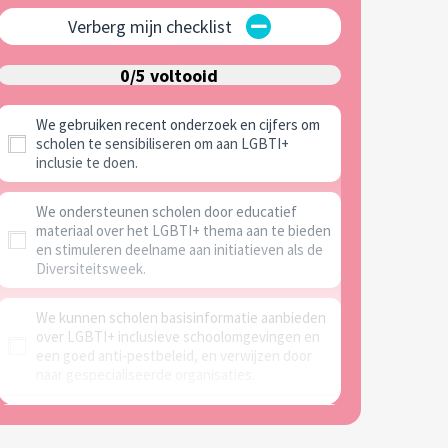
Verberg mijn checklist
0/5 voltooid
We gebruiken recent onderzoek en cijfers om
scholen te sensibiliseren om aan LGBTI+
inclusie te doen.
We ondersteunen scholen door educatief
materiaal over het LGBTI+ thema aan te bieden
en stimuleren deelname aan initiatieven als de
Diversiteitsweek.
We kunnen scholen basisinformatie aanbieden
over LGBTI+ inclusieve schoolomgevingen en
een goed anti-pestbeleid, en verwijzen door
naar gespecialiseerde organisaties.
We verwijzen scholen door naar de juiste
partners met betrekking tot vormingen of