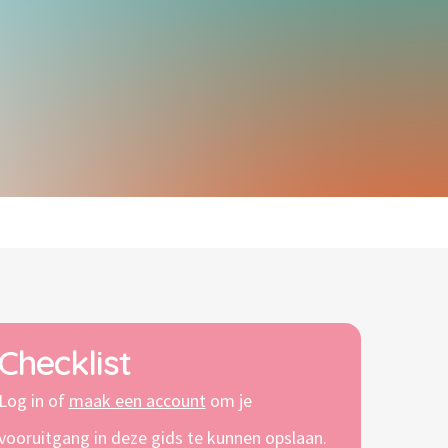
Checklist
Log in of
maak een account
om je
vooruitgang in deze gids te kunnen opslaan.