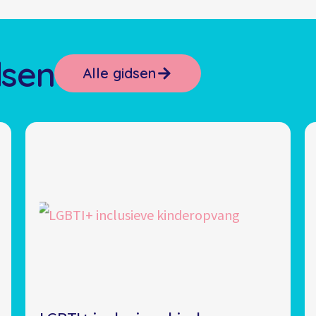
dsen
Alle gidsen