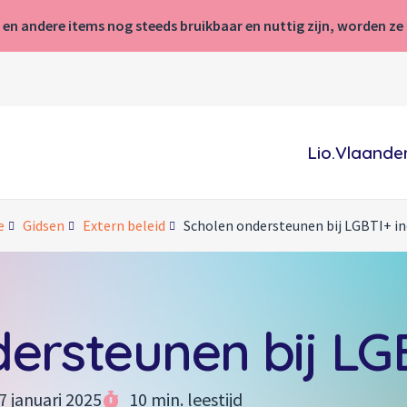
 en andere items nog steeds bruikbaar en nuttig zijn, worden z
Lio.Vlaande
e
Gidsen
Extern beleid
Scholen ondersteunen bij LGBTI+ in
ersteunen bij LGB
7 januari 2025
10 min. leestijd