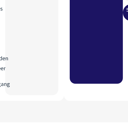
s
den
eer
gang