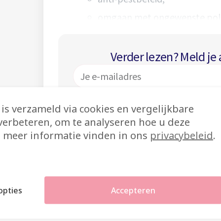
omgaan met ongewenste pola
Lokale besturen hebben een facili
materiaal aan en/of verwijzen doo
Verder lezen? Meld je
is verzameld via cookies en vergelijkbare
verbeteren, om te analyseren hoe u deze
 meer informatie vinden in ons
privacybeleid
.
Aan
Nog geen accou
opties
Accepteren