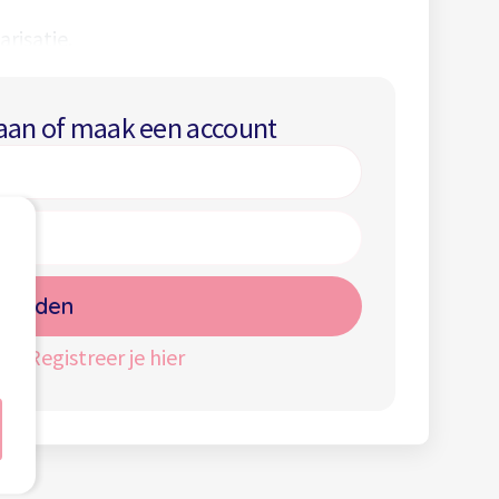
risatie.
terende rol en bieden scholen
educatief
r naar interessante vormingen.
 aan of maak een account
melden
nt?
Registreer je hier