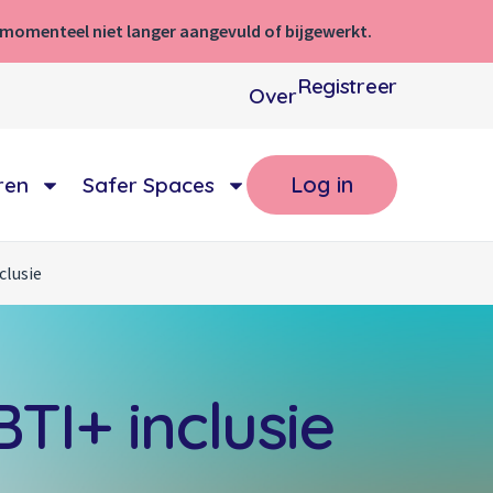
e momenteel niet langer aangevuld of bijgewerkt.
Registreer
Over
Log in
ren
Safer Spaces
clusie
TI+ inclusie