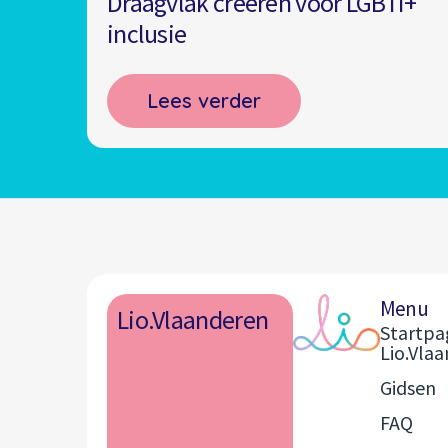
Draagvlak creëren voor LGBTI+
inclusie
Lees verder
Menu
Lio.Vlaanderen
Startpa
Lio.Vla
Gidsen
FAQ