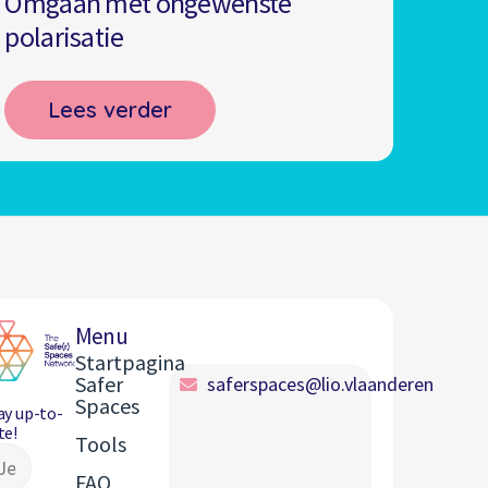
Omgaan met ongewenste
polarisatie
Lees verder
Menu
Startpagina
Safer
saferspaces@lio.vlaanderen
Spaces
ay up-to-
te!
Tools
FAQ