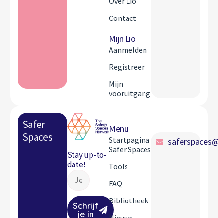
Over Lio
Contact
Mijn Lio
Aanmelden
Registreer
Mijn
vooruitgang
Safer
Menu
Spaces
Startpagina
saferspaces@
Safer Spaces
Stay up-to-
date!
Tools
FAQ
Bibliotheek
Schrijf
je in
Nieuws