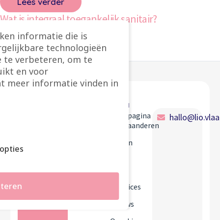
Lees verder
Wat is integraal toegankelijk sanitair?
ken informatie die is
Lees verder
rgelijkbare technologieën
 te verbeteren, om te
ikt en voor
t meer informatie vinden in
Lio.Vlaanderen
Menu
Startpagina
hallo@lio.vla
Lio.Vlaanderen
Gidsen
opties
FAQ
Best
teren
practices
Nieuws