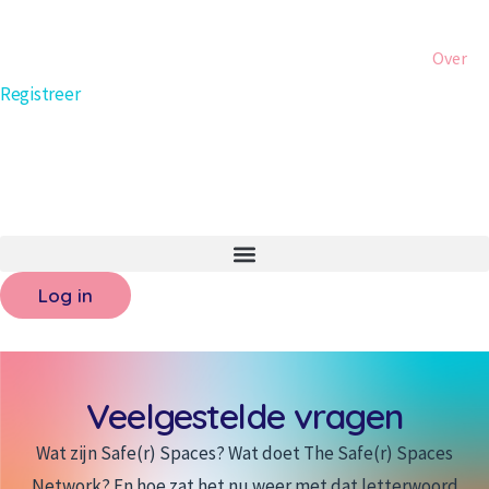
Over
Registreer
Log in
Veelgestelde vragen
Wat zijn Safe(r) Spaces? Wat doet The Safe(r) Spaces
Network? En hoe zat het nu weer met dat letterwoord