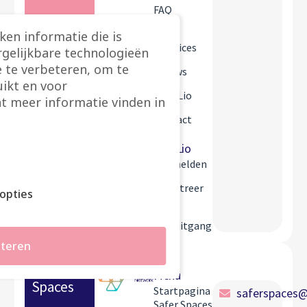
FAQ
Best
ken informatie die is
practices
rgelijkbare technologieën
 te verbeteren, om te
Nieuws
ikt en voor
Over Lio
t meer informatie vinden in
Contact
Mijn Lio
Aanmelden
Registreer
opties
Mijn
vooruitgang
teren
Safer
Menu
Spaces
Startpagina
saferspaces@
Safer Spaces