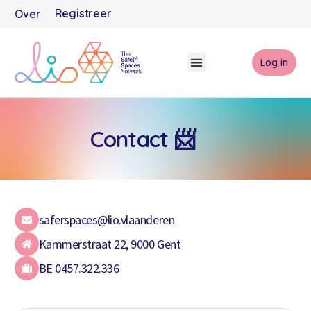
Registreer
Over
Log in
Contact 📨
saferspaces@lio.vlaanderen
Kammerstraat 22, 9000 Gent
BE 0457.322.336