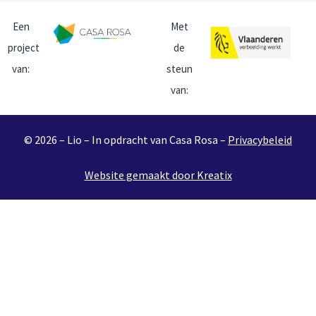
Een
Met
project
de
van:
steun
van:
© 2026 – Lio – In opdracht van Casa Rosa –
Privacybeleid
Website gemaakt door Kreatix