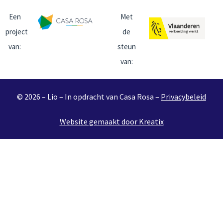
Een
Met
project
de
van:
steun
van:
© 2026 – Lio – In opdracht van Casa Rosa –
Privacybeleid
Website gemaakt door Kreatix