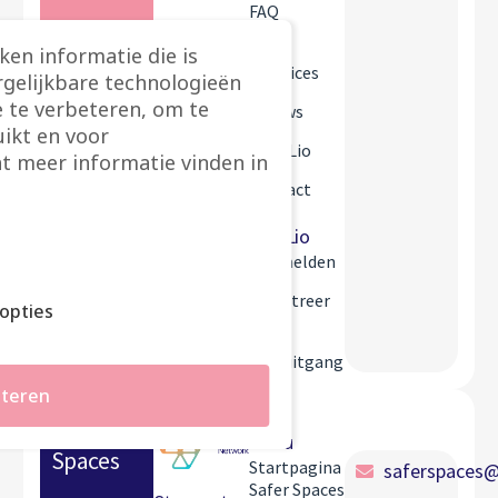
FAQ
Best
ken informatie die is
practices
rgelijkbare technologieën
 te verbeteren, om te
Nieuws
ikt en voor
Over Lio
t meer informatie vinden in
Contact
Mijn Lio
Aanmelden
Registreer
opties
Mijn
vooruitgang
teren
Safer
Menu
Spaces
Startpagina
saferspaces@
Safer Spaces