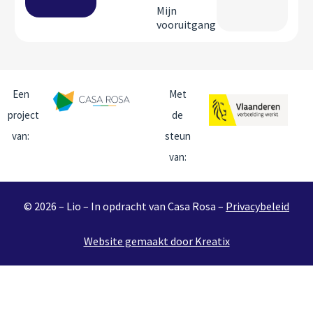
Mijn
vooruitgang
Een
Met
project
de
van:
steun
van:
© 2026 – Lio – In opdracht van Casa Rosa –
Privacybeleid
Website gemaakt door Kreatix