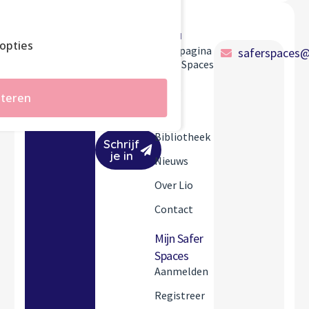
Safer
Menu
Spaces
opties
Startpagina
saferspaces@
Safer Spaces
Stay up-to-
date!
Tools
teren
FAQ
Bibliotheek
Schrijf
je in
Nieuws
Over Lio
Contact
Mijn Safer
Spaces
Aanmelden
Registreer