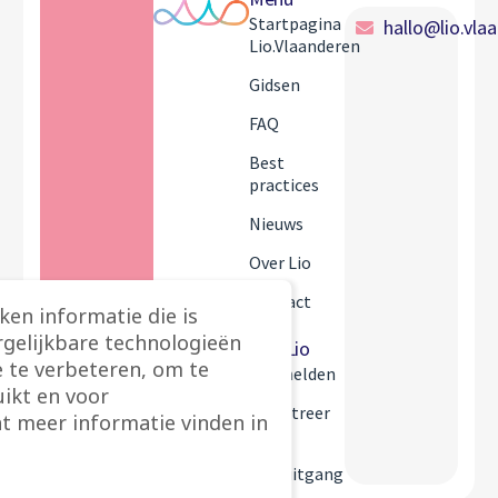
Startpagina
hallo@lio.vla
Lio.Vlaanderen
Gidsen
FAQ
Best
practices
Nieuws
Over Lio
Contact
ken informatie die is
rgelijkbare technologieën
Mijn Lio
 te verbeteren, om te
Aanmelden
ikt en voor
Registreer
t meer informatie vinden in
Mijn
vooruitgang