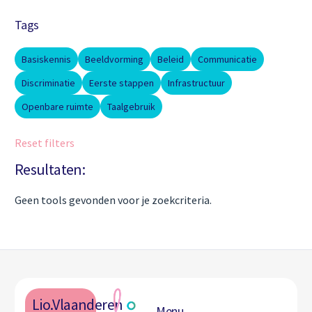
Tags
Basiskennis
Beeldvorming
Beleid
Communicatie
Discriminatie
Eerste stappen
Infrastructuur
Openbare ruimte
Taalgebruik
Reset filters
Resultaten:
Geen tools gevonden voor je zoekcriteria.
Lio.Vlaanderen
Menu