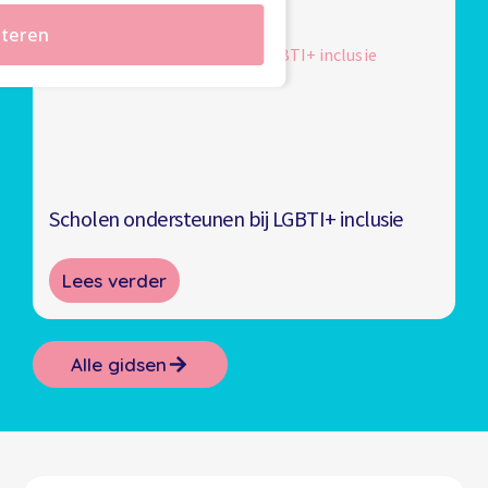
teren
Scholen ondersteunen bij LGBTI+ inclusie
Lees verder
Alle gidsen