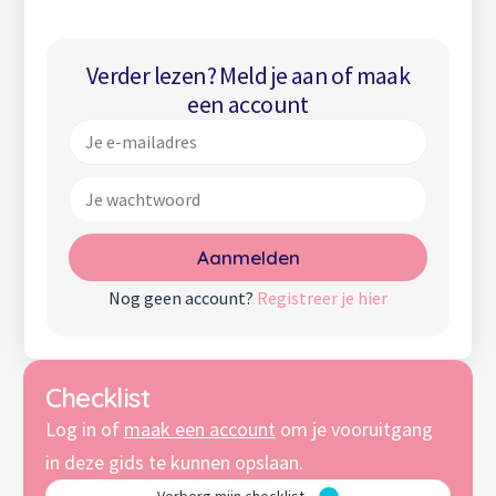
Divers bibliotheekje
Taalgebruik
Verder lezen? Meld je aan of maak
Verwelkomende sfeer
een account
Speciale dagen
Aanmelden
Nog geen account?
Registreer je hier
Checklist
Log in of
maak een account
om je vooruitgang
in deze gids te kunnen opslaan.
Verberg mijn checklist