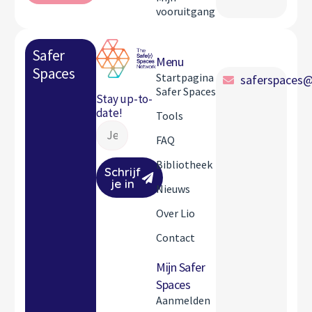
vooruitgang
Safer
Menu
Spaces
Startpagina
saferspaces@
Safer Spaces
Stay up-to-
date!
Tools
FAQ
Bibliotheek
Schrijf
je in
Nieuws
Over Lio
Contact
Mijn Safer
Spaces
Aanmelden