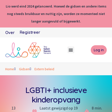
Lio werd eind 2024 gelanceerd. Hoewel de gidsen en andere items
nog steeds bruikbaar en nuttig zijn, worden ze momenteel niet
langer aangevuld of bijgewerkt.
Registreer
Over
Log in
Home
Gidsen
Extern beleid
LGBTI+ inclusieve
kinderopvang
13
Laatst gewijzigd op 19
8 min.