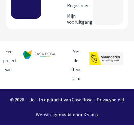
Registreer
Mijn
vooruitgang
Een
Met
project
de
van:
steun
van:
© 2026 – Lio – In opdracht van Casa Rosa –
Privacybeleid
Website gemaakt door Kreatix