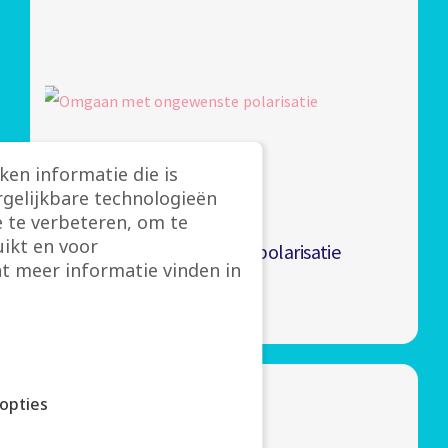
ken informatie die is
rgelijkbare technologieën
 te verbeteren, om te
ikt en voor
Omgaan met ongewenste polarisatie
t meer informatie vinden in
Lees verder
opties