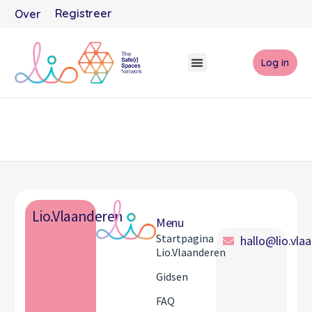
Registreer
Over
Log in
Lio.Vlaanderen
Menu
Startpagina
hallo@lio.vla
Lio.Vlaanderen
Gidsen
FAQ