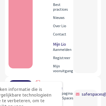
Best
practices
Nieuws
Over Lio
Contact
Mijn Lio
Aanmelden
Registreer
Mijn
vooruitgang
Safer
Menu
ken informatie die is
Spaces
Startpagina
saferspaces@
rgelijkbare technologieën
Safer Spaces
 te verbeteren, om te
Stay up-to-
date!