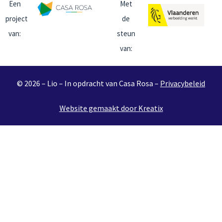
Een
Met
project
de
van:
steun
van:
© 2026 – Lio – In opdracht van Casa Rosa –
Privacybeleid
Website gemaakt door Kreatix