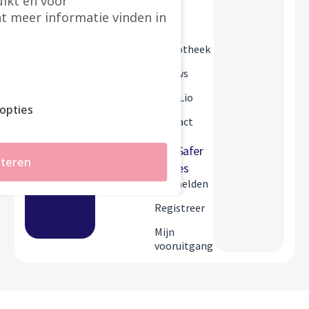
ikt en voor
Tools
t meer informatie vinden in
FAQ
Bibliotheek
Schrijf
je in
Nieuws
Over Lio
opties
Contact
Mijn Safer
teren
Spaces
Aanmelden
Registreer
Mijn
vooruitgang