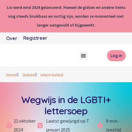
Lio werd eind 2024 gelanceerd. Hoewel de gidsen en andere items
nog steeds bruikbaar en nuttig zijn, worden ze momenteel niet
langer aangevuld of bijgewerkt.
Registreer
Over
Log in
Home
Gidsen
Intern beleid
Wegwijs in de LGBTI+
lettersoep
21 oktober
Laatst gewijzigd op 7
8 min.
2024
januari 2025
leestijd