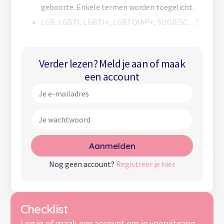
geboorte. Enkele termen worden toegelicht.
LGB, LGBTI, LGBTI+, LGBTQIAP+, SOGIESC…?
Alle letters van het acroniem worden
verklaard, wat helpt bij de keuze van een
Verder lezen? Meld je aan of maak
acroniem.
een account
Aanmelden
Nog geen account?
Registreer je hier
Checklist
Log in of
maak een account
om je vooruitgang