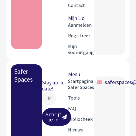
Contact
Mijn Lio
Aanmelden
Registreer
Mijn
vooruitgang
Safer
Menu
Spaces
Startpagina
saferspaces@
Stay up-to-
Safer Spaces
date!
Tools
FAQ
Schrijf
Bibliotheek
je in
Nieuws