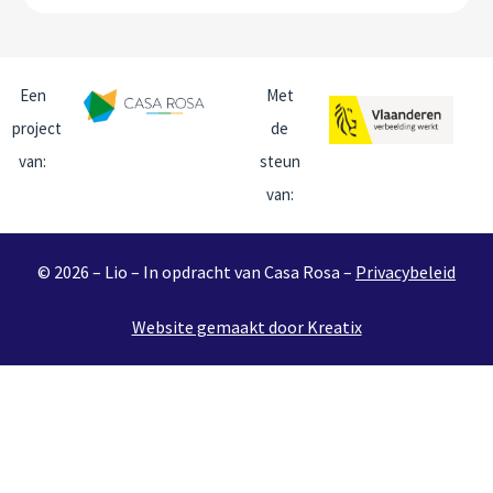
Een
Met
project
de
van:
steun
van:
© 2026 – Lio – In opdracht van Casa Rosa –
Privacybeleid
Website gemaakt door Kreatix