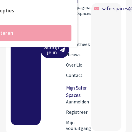
Menu
Spaces
Startpagina
saferspaces@
opties
Safer Spaces
Stay up-to-
date!
Tools
teren
FAQ
Bibliotheek
Schrijf
je in
Nieuws
Over Lio
Contact
Mijn Safer
Spaces
Aanmelden
Registreer
Mijn
vooruitgang