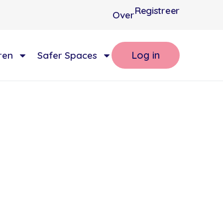
Registreer
Over
Log in
ren
Safer Spaces