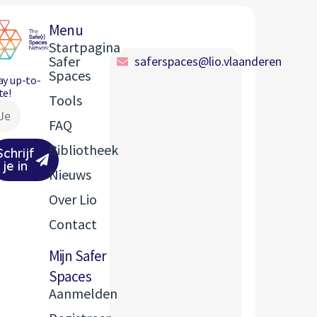
Menu
Startpagina
Safer
saferspaces@lio.vlaanderen
Spaces
ay up-to-
te!
Tools
FAQ
Bibliotheek
Schrijf
je in
Nieuws
Over Lio
Contact
Mijn Safer
Spaces
Aanmelden