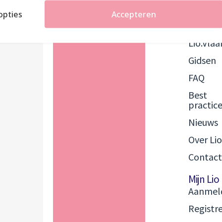
opties
Accepteren
Menu
Lio.Vlaanderen
Startpa
Lio.Vla
Gidsen
FAQ
Best
practice
Nieuws
Over Lio
Contact
Mijn Lio
Aanmel
Registr