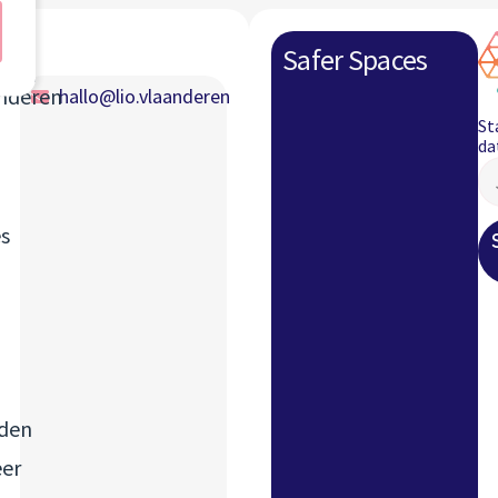
Safer Spaces
gina
anderen
hallo@lio.vlaanderen
St
da
s
den
eer